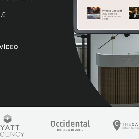
,0
 VÍDEO