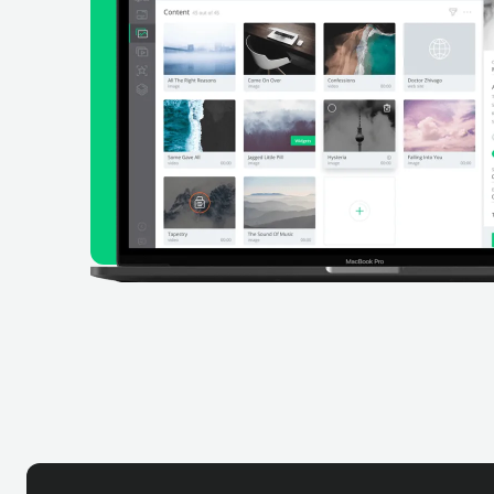
ahora mismo
No se requiere tarjeta de crédito para 
de 14 días
EMPEZAR