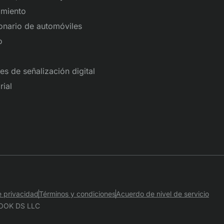
imiento
onario de automóviles
o
es de señalización digital
ial
e privacidad
Términos y condiciones
Acuerdo de nivel de servicio
OOK DS LLC