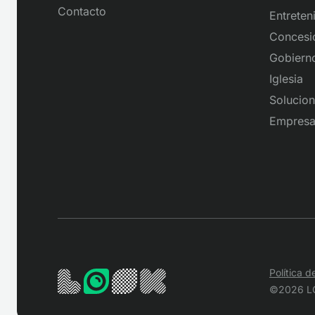
Contacto
Entreten
Concesi
Gobiern
Iglesia
Solucion
Empresar
Política d
©2026 L