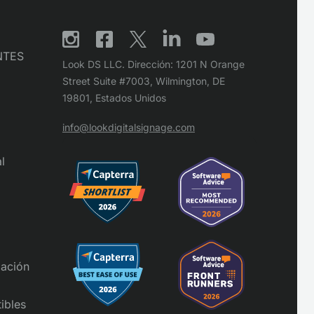
NTES
Look DS LLC. Dirección: 1201 N Orange
Street Suite #7003, Wilmington, DE
19801, Estados Unidos
info@lookdigitalsignage.com
l
zación
ibles