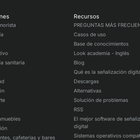
ones
Recursos
norista
PREGUNTAS MÁS FRECUE
ía
Casos de uso
Base de conocimientos
tivo
Look academia - Inglés
a sanitaria
Blog
Qué es la señalización digita
ad
Descargas
ón
Alternativas
te
Solución de problemas
RSS
nmuebles
El mejor software de señali
digital
ión
Sistemas operativos compat
ntes, cafeterías y bares