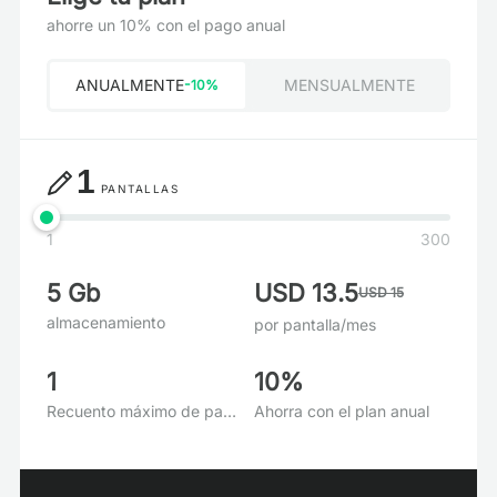
ahorre un 10% con el pago anual
ANUALMENTE
MENSUALMENTE
-10%
1
PANTALLAS
1
300
5 Gb
USD 13.5
USD 15
almacenamiento
por pantalla/mes
1
10%
Recuento máximo de pantallas
Ahorra con el plan anual