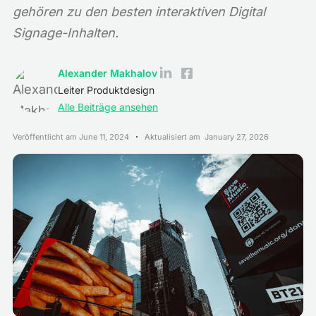
gehören zu den besten interaktiven Digital
Signage-Inhalten.
Alexander Makhalov
Leiter Produktdesign
Alle Beiträge ansehen
Veröffentlicht am
June 11, 2024
Aktualisiert am
January 27, 2026