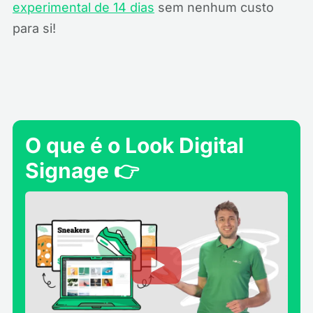
experimental de 14 dias
sem nenhum custo
para si!
O que é o Look Digital
Signage 👉