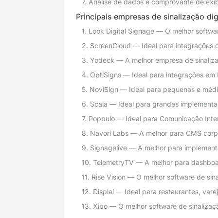
7. Análise de dados e comprovante de exi
Principais empresas de sinalização dig
1. Look Digital Signage — O melhor softwar
2. ScreenCloud — Ideal para integrações d
3. Yodeck — A melhor empresa de sinaliza
4. OptiSigns — Ideal para integrações em
5. NoviSign — Ideal para pequenas e méd
6. Scala — Ideal para grandes implementa
7. Poppulo — Ideal para Comunicação Inte
8. Navori Labs — A melhor para CMS corpo
9. Signagelive — A melhor para implement
10. TelemetryTV — A melhor para dashboar
11. Rise Vision — O melhor software de sin
12. Displai — Ideal para restaurantes, va
13. Xibo — O melhor software de sinalizaçã