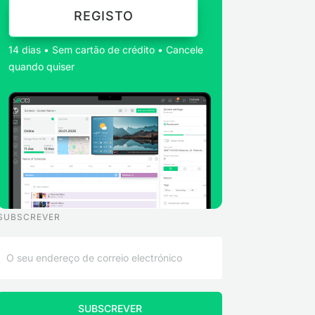
REGISTO
14 dias • Sem cartão de crédito • Cancele
quando quiser
SUBSCREVER