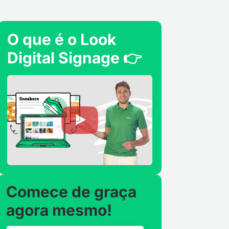
O que é o Look
Digital Signage 👉
Comece de graça
agora mesmo!