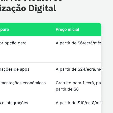
zação Digital
 para
Preço inicial
or opção geral
A partir de $6/ecrã/mês
grações de apps
A partir de $24/ecrã/mês
ementações económicas
Gratuito para 1 ecrã, pago a
partir de $8
 e integrações
A partir de $10/ecrã/mês