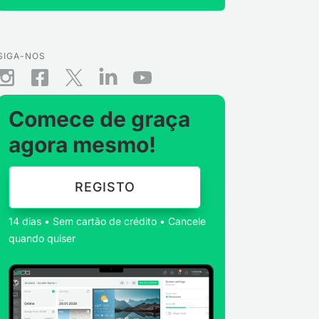
SIGA-NOS
Comece de graça
agora mesmo!
REGISTO
14 dias • Sem cartão de crédito • Cancele
quando quiser