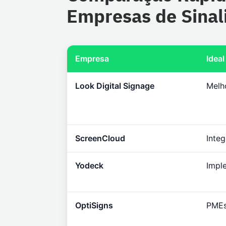
Empresas de Sinali
Empresa
Ideal
Look Digital Signage
Melh
ScreenCloud
Inte
Yodeck
Impl
OptiSigns
PMEs