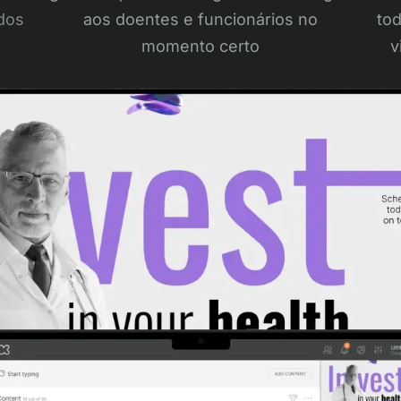
dos
aos doentes e funcionários no
tod
momento certo
v