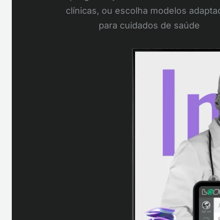
clínicas, ou escolha modelos adapta
para cuidados de saúde