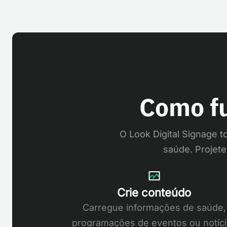
Como fu
O Look Digital Signage 
saúde. Projet
Crie conteúdo
Carregue informações de saúde,
programações de eventos ou notíci