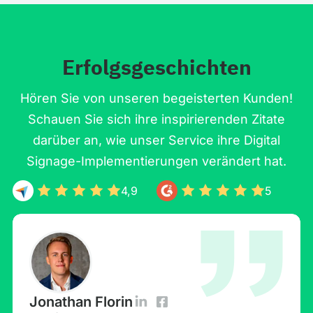
Erfolgsgeschichten
Hören Sie von unseren begeisterten Kunden!
Schauen Sie sich ihre inspirierenden Zitate
darüber an, wie unser Service ihre Digital
Signage-Implementierungen verändert hat.
4,9
5
Jonathan Florin