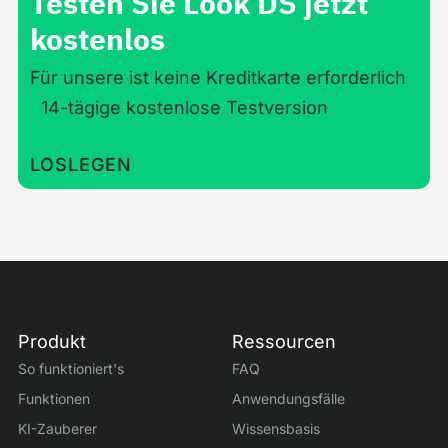
Testen Sie Look DS jetzt
kostenlos
Für unsere ist keine Kreditkarte erforderlich
14-tägige kostenlose Testversion
LOSLEGEN
Produkt
Ressourcen
So funktioniert's
FAQ
Funktionen
Anwendungsfälle
KI-Zauberer
Wissensbasis