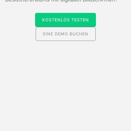
KOSTENLOS TESTEN
EINE DEMO BUCHEN
Korporativ
Verbessern Sie die Mitarbeiterbeteiligung,
optimieren Sie die Kommunikation und
sorgen Sie dafür, dass Ihr Team mit Digital