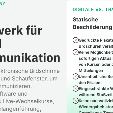
N?
DIGITALE VS. T
Statische
erk für
Beschilderung
d
Gedruckte Plakat
Broschüren veralt
munikation
Keine Möglichkeit
sofortigen Aktual
von Kursen oder 
ektronische Bildschirme
Mitteilungen
Uneinheitliche Bo
, und Schaufenster, um
den Filialen
mmunizieren.
Eingeschränkte W
oftware und
während Stoßzei
s Live-Wechselkurse,
Keine nachvollzi
Wiedergabehistori
hlangenführung,
Compliance-Tea