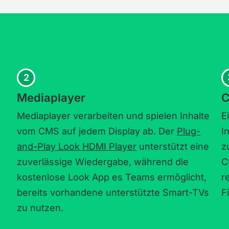
2
Mediaplayer
C
Mediaplayer verarbeiten und spielen Inhalte
E
vom CMS auf jedem Display ab. Der
Plug-
I
and-Play Look HDMI Player
unterstützt eine
z
zuverlässige Wiedergabe, während die
C
kostenlose Look App es Teams ermöglicht,
r
bereits vorhandene unterstützte Smart-TVs
F
zu nutzen.