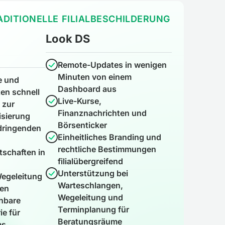
RADITIONELLE FILIALBESCHILDERUNG
Look DS
Remote-Updates in wenigen
Minuten von einem
e und
Dashboard aus
en schnell
Live-Kurse,
 zur
Finanznachrichten und
isierung
Börsenticker
dringenden
Einheitliches Branding und
rechtliche Bestimmungen
tschaften in
filialübergreifend
Unterstützung bei
egeleitung
Warteschlangen,
ten
Wegeleitung und
ehbare
Terminplanung für
e für
Beratungsräume
ms