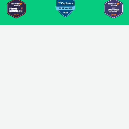
Die integrierten Digital
Signage-Apps von Look
Liefern Sie ansprechende Inhalte
Erstellen Sie attraktive Inhalte mit den
integrierten Apps von Look, sodass Sie
Bildschirme automatisch mit den FIDS-,
Nachrichten-, Wetter- oder Embedded-Code-
Apps aktualisieren können.