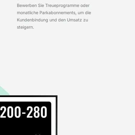
Bewerben Sie Treueprogramme oder
monatliche Parkabonnements, um die
Kundenbindung und den Umsatz zu
steigern.