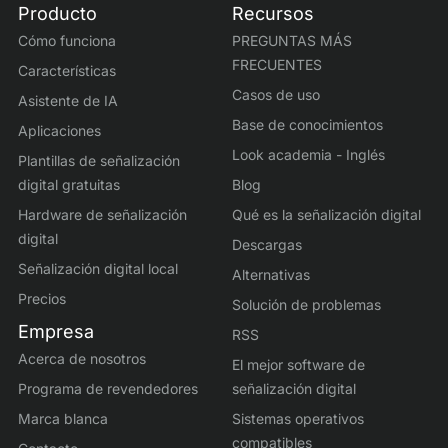
Producto
Recursos
Cómo funciona
PREGUNTAS MÁS
FRECUENTES
Características
Casos de uso
Asistente de IA
Base de conocimientos
Aplicaciones
Look academia - Inglés
Plantillas de señalización
digital gratuitas
Blog
Hardware de señalización
Qué es la señalización digital
digital
Descargas
Señalización digital local
Alternativas
Precios
Solución de problemas
Empresa
RSS
Acerca de nosotros
El mejor software de
Programa de revendedores
señalización digital
Marca blanca
Sistemas operativos
compatibles