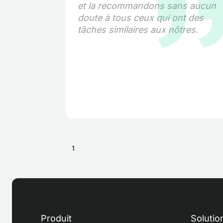
et la recommandons sans aucun
doute à tous ceux qui ont des
tâches similaires aux nôtres.
1
Produit
Solutio