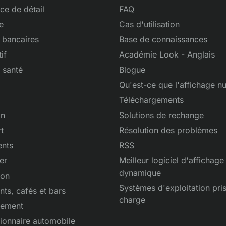
e de détail
FAQ
e
Cas d'utilisation
 bancaires
Base de connaissances
if
Académie Look - Anglais
 santé
Blogue
Qu'est-ce que l'affichage n
Téléchargements
on
Solutions de rechange
t
Résolution des problèmes
nts
RSS
er
Meilleur logiciel d'affichage
dynamique
ion
Systèmes d'exploitation pri
nts, cafés et bars
charge
sement
ionnaire automobile