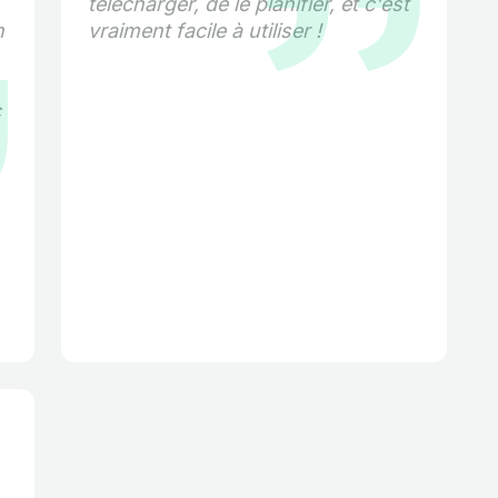
télécharger, de le planifier, et c'est
n
vraiment facile à utiliser !
c