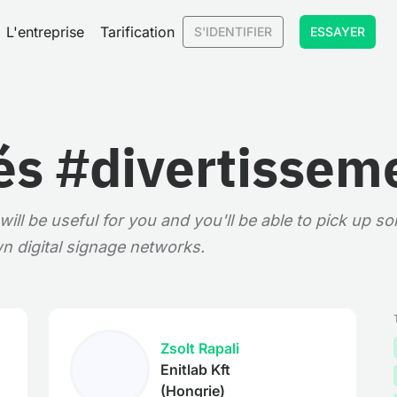
L'entreprise
Tarification
S'IDENTIFIER
ESSAYER
s #divertissem
ill be useful for you and you'll be able to pick up s
n digital signage networks.
Zsolt Rapali
Enitlab Kft
(Hongrie)