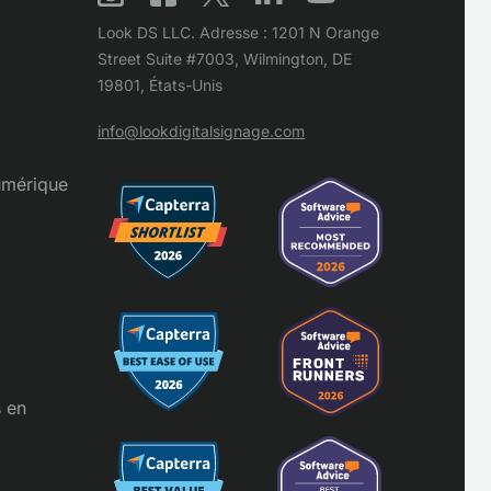
Look DS LLC. Adresse : 1201 N Orange
Street Suite #7003, Wilmington, DE
19801, États-Unis
info@lookdigitalsignage.com
umérique
s en