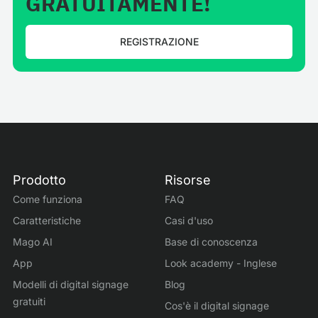
GRATUITAMENTE!
REGISTRAZIONE
Prodotto
Risorse
Come funziona
FAQ
Caratteristiche
Casi d'uso
Mago AI
Base di conoscenza
App
Look academy - Inglese
Modelli di digital signage
Blog
gratuiti
Cos'è il digital signage