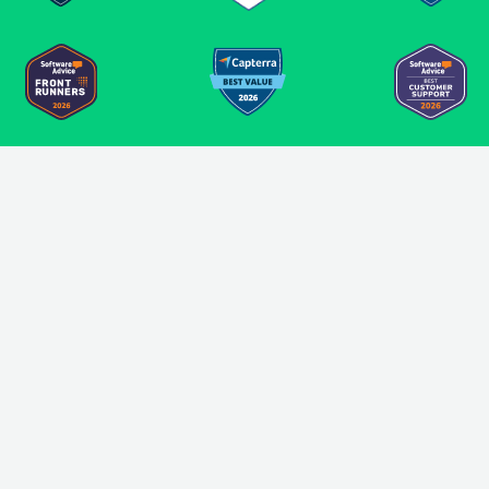
Les applications d'affichage
numérique intégrées à Look
Dynamiser le contenu
Mettez à jour vos écrans en temps réel grâce à
Look CMS intégré
applications d'affichage
numérique
tels que les réseaux sociaux, le
partage Wi-Fi, Google Reviews, YouTube, etc.