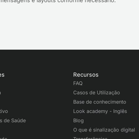
 mensagens e layouts conforme necessário.
es
Recursos
FAQ
a
Casos de Utilização
Base de conhecimento
tivo
Look academy - Inglês
s de Saúde
Blog
O que é sinalização digital
ade
Transferências