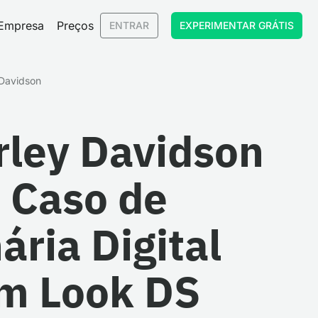
Empresa
Preços
ENTRAR
EXPERIMENTAR GRÁTIS
-Davidson
rley Davidson
e Caso de
ria Digital
m Look DS