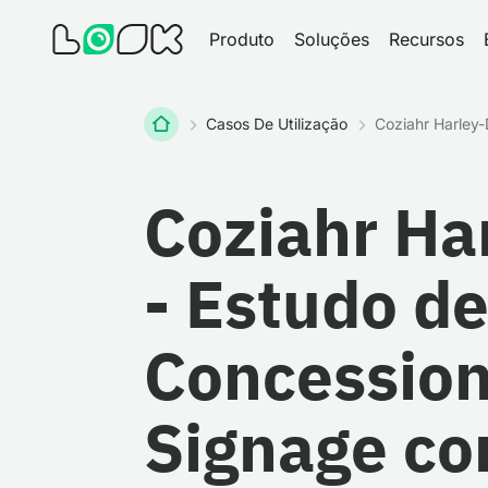
Produto
Soluções
Recursos
Home
Casos De Utilização
Coziahr Harley
Coziahr Ha
- Estudo d
Concessioná
Signage co