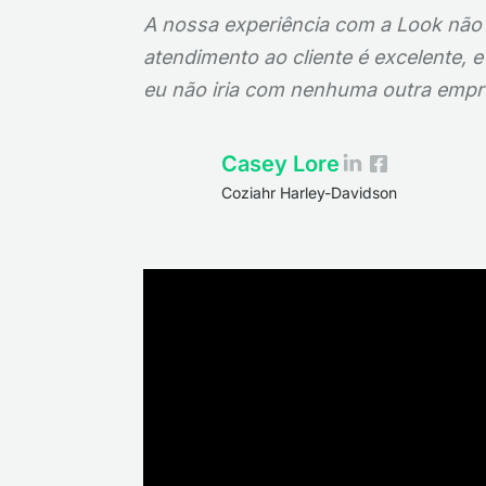
A nossa experiência com a Look não 
atendimento ao cliente é excelente, e
eu não iria com nenhuma outra empr
Casey Lore
Coziahr Harley-Davidson