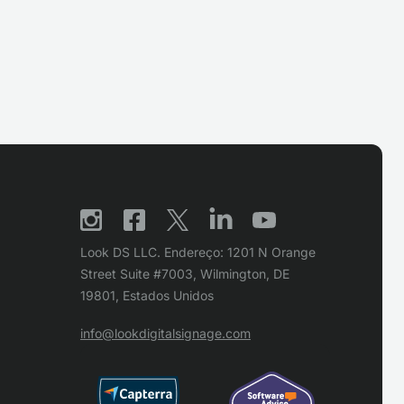
Look DS LLC. Endereço: 1201 N Orange
Street Suite #7003, Wilmington, DE
19801, Estados Unidos
info@lookdigitalsignage.com