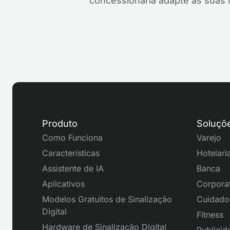
concessionária adapte as suas
Produto
Soluçõ
Como Funciona
Varejo
Características
Hotelari
Assistente de IA
Banca
Aplicativos
Corpora
Modelos Gratuitos de Sinalização
Cuidado
Digital
Fitness
Hardware de Sinalização Digital
Publicid