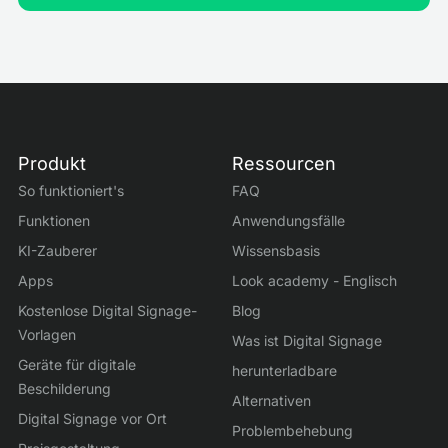
Produkt
Ressourcen
So funktioniert's
FAQ
Funktionen
Anwendungsfälle
KI-Zauberer
Wissensbasis
Apps
Look academy - Englisch
Kostenlose Digital Signage-
Blog
Vorlagen
Was ist Digital Signage
Geräte für digitale
herunterladbare
Beschilderung
Alternativen
Digital Signage vor Ort
Problembehebung