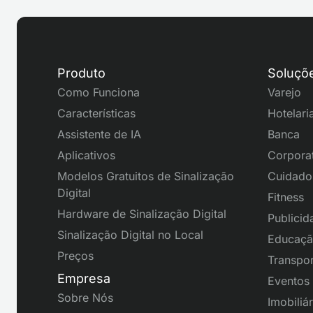
Produto
Soluçõ
Como Funciona
Varejo
Características
Hotelari
Assistente de IA
Banca
Aplicativos
Corpora
Modelos Gratuitos de Sinalização
Cuidado
Digital
Fitness
Hardware de Sinalização Digital
Publicid
Sinalização Digital no Local
Educaç
Preços
Transpor
Empresa
Eventos
Sobre Nós
Imobiliár