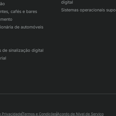
digital
ção
Sistemas operacionais supo
ntes, cafés e bares
imento
ionária de automóveis
 de sinalização digital
ial
de Privacidade
Termos e Condições
Acordo de Nível de Serviço