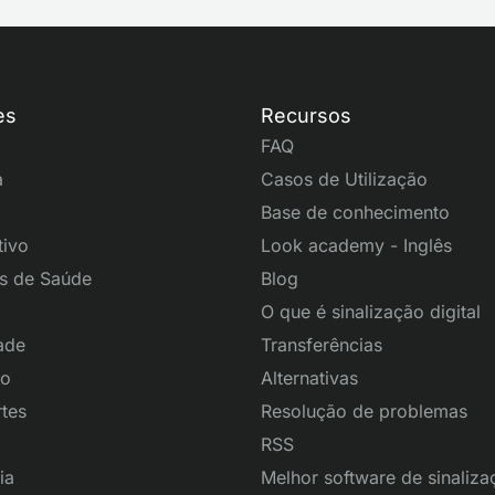
es
Recursos
FAQ
a
Casos de Utilização
Base de conhecimento
tivo
Look academy - Inglês
s de Saúde
Blog
O que é sinalização digital
ade
Transferências
ão
Alternativas
tes
Resolução de problemas
RSS
ia
Melhor software de sinaliza