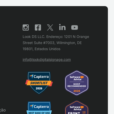
Look DS LLC. Endereço: 1201 N Orange
Street Suite #7003, Wilmington, DE
19801, Estados Unidos
info@lookdigitalsignage.com
ção