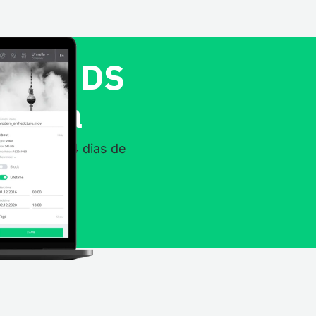
 Look DS
agora
a o nosso 14 dias de