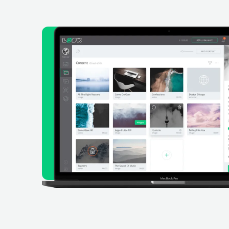
Experimente o
gratuitamente 
Não é necessário cartão de crédito par
avaliação gratuita
COMEÇAR