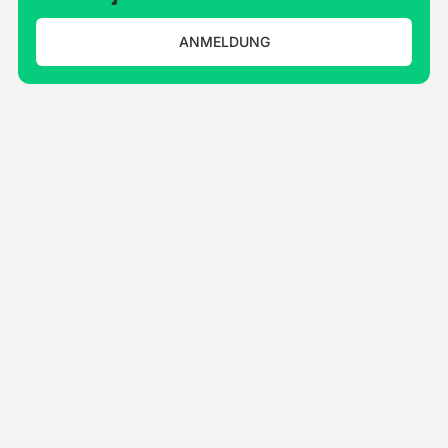
ANMELDUNG
Neuigkeiten
Nachrichten-Apps für Digital Signage-
Software
Zeigen Sie Nachrichten-Feeds von führenden