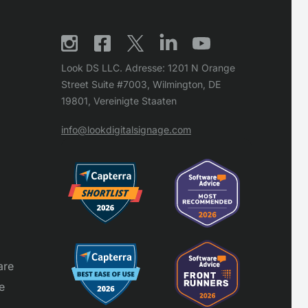
Look DS LLC. Adresse: 1201 N Orange
Street Suite #7003, Wilmington, DE
19801, Vereinigte Staaten
info@lookdigitalsignage.com
are
e