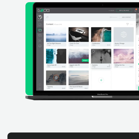
Testen Sie Look
kostenlos
Für unsere ist keine Kreditkarte erford
kostenlose Testversion
LOSLEGEN