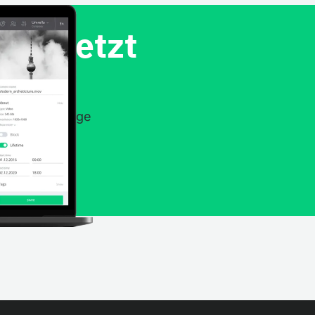
 DS jetzt
erlich 14-tägige