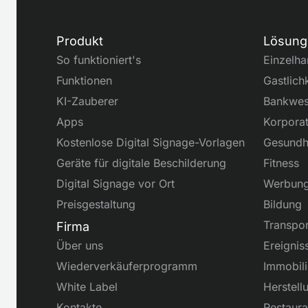
Produkt
Lösung
So funktioniert's
Einzelha
Funktionen
Gastlich
KI-Zauberer
Bankwe
Apps
Korporat
Kostenlose Digital Signage-Vorlagen
Gesundh
Geräte für digitale Beschilderung
Fitness
Digital Signage vor Ort
Werbun
Preisgestaltung
Bildung
Transpor
Firma
Über uns
Ereignis
Wiederverkäuferprogramm
Immobil
White Label
Herstell
Kontakte
Restaura