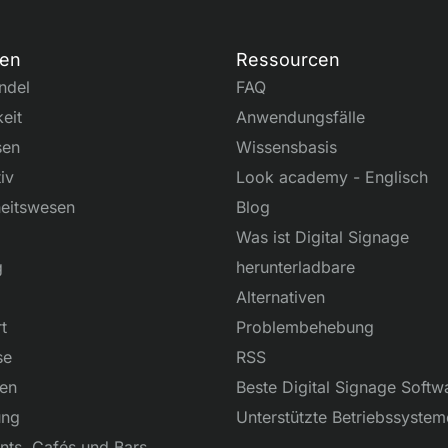
en
Ressourcen
ndel
FAQ
keit
Anwendungsfälle
sen
Wissensbasis
iv
Look academy - Englisch
eitswesen
Blog
Was ist Digital Signage
g
herunterladbare
Alternativen
t
Problembehebung
se
RSS
ien
Beste Digital Signage Softw
ung
Unterstützte Betriebssystem
nts, Cafés und Bars