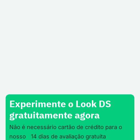
Empresariais
Aplicação Power Bi para Software de
Sinalização Digital
Transmita os seus painéis do Power BI aos seus
funcionários através dos monitores digitais
localizados em todo o seu espaço de trabalho.
Experimente o Look DS
gratuitamente agora
Não é necessário cartão de crédito para o
nosso 14 dias de avaliação gratuita