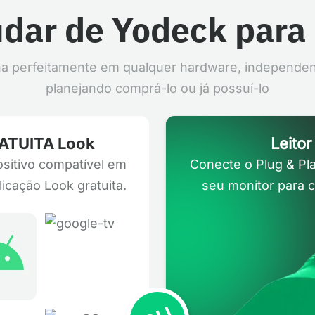
dar de Yodeck para
na perfeitamente em qualquer hardware, independe
planejando comprá-lo ou já possuí-lo
RATUITA Look
Leito
sitivo compatível em
Conecte o Plug & Pl
plicação Look gratuita.
seu monitor para c