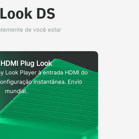
 Look DS
ntemente de você estar
r HDMI Plug Look
ay Look Player à entrada HDMI do
onfiguração instantânea. Envio
mundial.