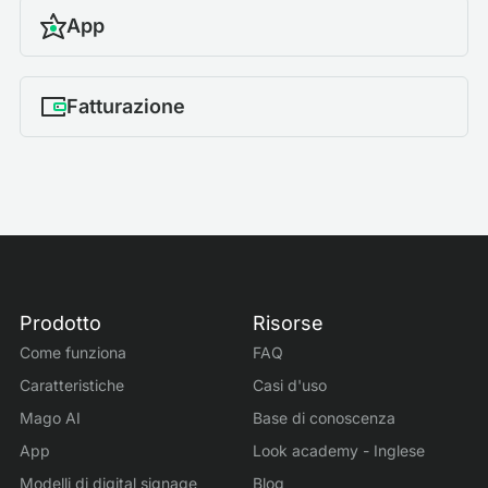
App
Fatturazione
Prodotto
Risorse
Come funziona
FAQ
Caratteristiche
Casi d'uso
Mago AI
Base di conoscenza
App
Look academy - Inglese
Modelli di digital signage
Blog